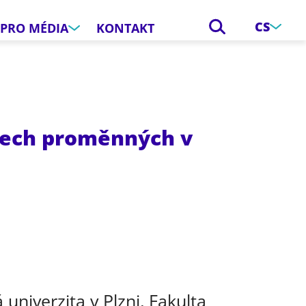
CS
PRO MÉDIA
KONTAKT
lech proměnných v
e
univerzita v Plzni, Fakulta