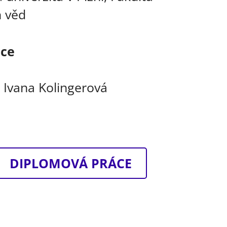
h věd
áce
. Ivana Kolingerová
DIPLOMOVÁ PRÁCE