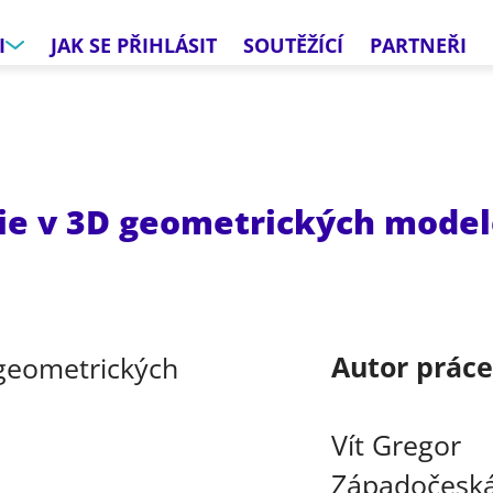
I
JAK SE PŘIHLÁSIT
SOUTĚŽÍCÍ
PARTNEŘI
ie v 3D geometrických mode
Autor prác
Vít Gregor
Západočeská 