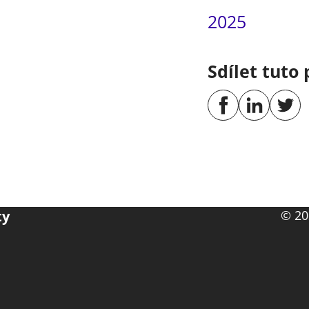
2025
Sdílet tuto 
ty
© 20