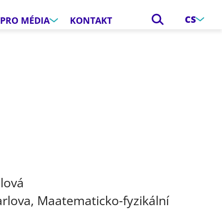
CS
PRO MÉDIA
KONTAKT
e
lová
arlova, Maatematicko-fyzikální