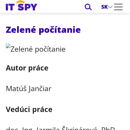
SK
Zelené počítanie
Autor práce
Matúš Jančiar
Vedúci práce
doc. Ing. Jarmila Škrinárová, PhD.