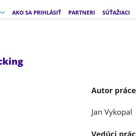
AKO SA PRIHLÁSIŤ
PARTNERI
SÚŤAŽIACI
cking
Autor prác
Jan Vykopal
Vedúci prá