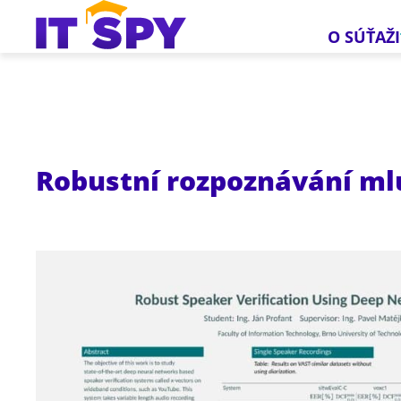
O SÚŤAŽI
Robustní rozpoznávání ml