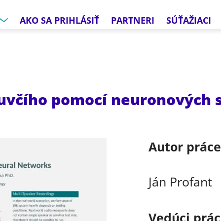
AKO SA PRIHLÁSIŤ
PARTNERI
SÚŤAŽIACI
uvčího pomocí neuronových s
Autor prác
Ján Profant
Vedúci prá