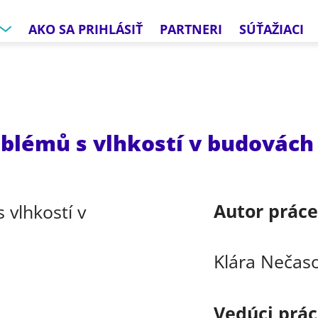
AKO SA PRIHLÁSIŤ
PARTNERI
SÚŤAŽIACI
oblémů s vlhkostí v budovách
Autor prác
Klára Nečas
Vedúci prá