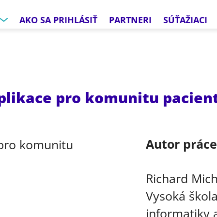
AKO SA PRIHLÁSIŤ
PARTNERI
SÚŤAŽIACI
plikace pro komunitu pacient
Autor prác
Richard Mic
Vysoká škola
informatiky a