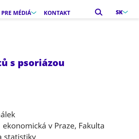
SK
PRE MÉDIÁ
KONTAKT
ů s psoriázou
e
hálek
 ekonomická v Praze, Fakulta
 statistiky