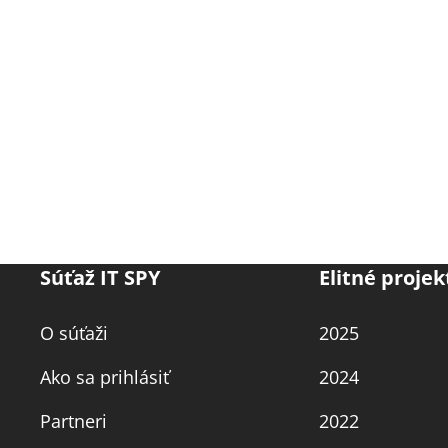
Súťaž IT SPY
Elitné projek
O súťaži
2025
Ako sa prihlásiť
2024
Partneri
2022