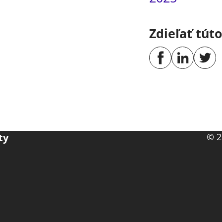
Zdieľať tút
ty
© 2