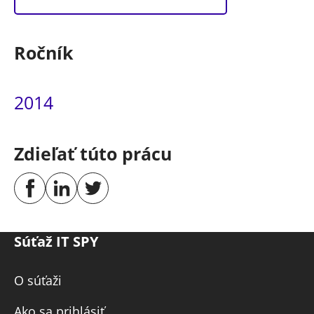
Ročník
2014
Zdieľať túto prácu
Súťaž IT SPY
O súťaži
Ako sa prihlásiť