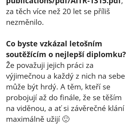
publications/pdf/AITR-1315.pdf
,
za těch více než 20 let se příliš
nezměnilo.
Co byste vzkázal letošním
soutěžícím o nejlepší diplomku?
Že považuji jejich práci za
výjimečnou a každý z nich na sebe
může být hrdý. A těm, kteří se
probojují až do finále, že se těším
na viděnou, a ať si závěrečné klání
maximálně užijí 🙂