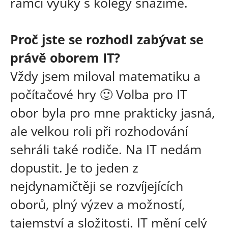
rámci výuky s kolegy snažíme.
Proč jste se rozhodl zabývat se
právě oborem IT?
Vždy jsem miloval matematiku a
počítačové hry 🙂 Volba pro IT
obor byla pro mne prakticky jasná,
ale velkou roli při rozhodování
sehráli také rodiče. Na IT nedám
dopustit. Je to jeden z
nejdynamičtěji se rozvíjejících
oborů, plný výzev a možností,
tajemství a složitosti. IT mění celý