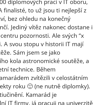
 diplomových prací v IT oboru,
finalisté, to už jsou ti nejlepší z
zství, bez ohledu na konečný
nčí. Jediný vítěz nakonec dostane i
centru pozornosti. Ale svých “x
i. A svou stopu v historii IT mají
těže. Sám jsem se jako
ního kola astronomické soutěže, a
etní technice. Během
amarádem zvítězili v celostátním
jekty roku 🙂 (ne nutně diplomky).
stiučinění. Kamarád je
í IT firmy, já pracuji na univerzitě