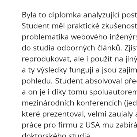
Byla to diplomka analyzující po
Student měl praktické zkušenosti
problematika webového inženýrstv
do studia odborných článků. Zjisti
reprodukovat, ale i použít na ji
a ty výsledky fungují a jsou zaj
pohledu. Student absolvoval pře
a on je i díky tomu spoluautor
mezinárodních konferencích (jed
které prezentoval, velmi zaujaly 
práce pro firmu z USA mu zabírá 
doktorského studia.