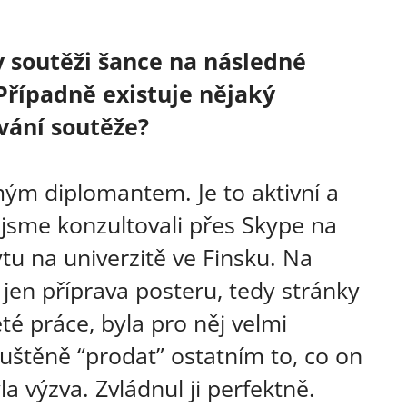
v soutěži šance na následné
Případně existuje nějaký
vání soutěže?
mým diplomantem. Je to aktivní a
jsme konzultovali přes Skype na
u na univerzitě ve Finsku. Na
ž jen příprava posteru, tedy stránky
té práce, byla pro něj velmi
uštěně “prodat” ostatním to, co on
a výzva. Zvládnul ji perfektně.