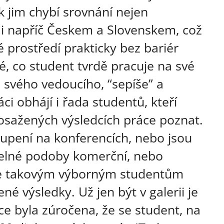
k jim chybí srovnání nejen
 i napříč Českem a Slovenskem, což
 prostředí prakticky bez bariér
é, co student tvrdě pracuje na své
 svého vedoucího, “sepíše” a
áci obhájí i řada studentů, kteří
dosažených výsledcích práce poznat.
oupení na konferencích, nebo jsou
telné podoby komerční, nebo
e takovým výborným studentům
né výsledky. Už jen být v galerii je
ce byla zúročena, že se student, na