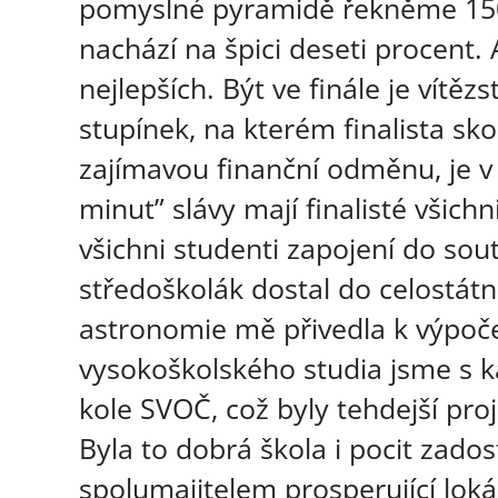
pomyslné pyramidě řekněme 1500
nachází na špici deseti procent. A 
nejlepších. Být ve finále je vítě
stupínek, na kterém finalista sko
zajímavou finanční odměnu, je v 
minut” slávy mají finalisté všichn
všichni studenti zapojení do sou
středoškolák dostal do celostát
astronomie mě přivedla k výpoč
vysokoškolského studia jsme s k
kole SVOČ, což byly tehdejší pro
Byla to dobrá škola i pocit zado
spolumajitelem prosperující lokáln