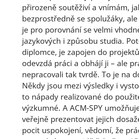
přirozeně soutěživí a vnímám, ja
bezprostředně se spolužáky, ale
je pro porovnání se velmi vhodné
jazykových i způsobu studia. Pot
diplomce, je zapojen do projektů
odevzdá práci a obhájí ji – ale pr
nepracovali tak tvrdě. To je na 
Někdy jsou mezi výsledky i vyst
to nápady realizované do použi
výzkumné. A ACM-SPY umožňuj
veřejně prezentovat jejich dosaže
pocit uspokojení, vědomí, že prá