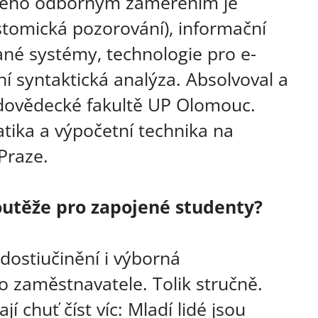
 Jeho odborným zaměřením je
stomická pozorování), informační
ané systémy, technologie pro e-
ní syntaktická analýza. Absolvoval a
rodovědecké fakultě UP Olomouc.
atika a výpočetní technika na
Praze.
soutěže pro zapojené studenty?
dostiučinění i výborná
 zaměstnavatele. Tolik stručně.
í chuť číst víc: Mladí lidé jsou