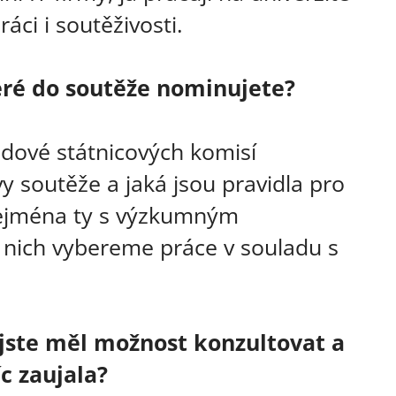
áci i soutěživosti.
eré do soutěže nominujete?
edové státnicových komisí
y soutěže a jaká jsou pravidla pro
 zejména ty s výzkumným
z nich vybereme práce v souladu s
jste měl možnost konzultovat a
íc zaujala?