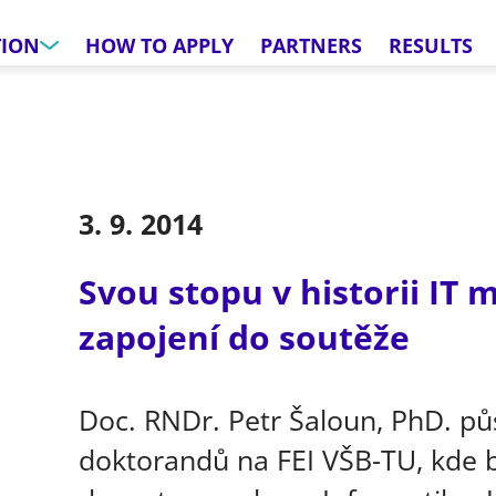
TION
HOW TO APPLY
PARTNERS
RESULTS
3. 9. 2014
Svou stopu v historii IT m
zapojení do soutěže
Doc. RNDr. Petr Šaloun, PhD. půs
doktorandů na FEI VŠB-TU, kde 