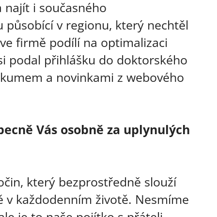
najít i současného
 působící v regionu, který nechtěl
ve firmě podílí na optimalizaci
si podal přihlášku do doktorského
výzkumem a novinkami z webového
 obecně Vás osobně za uplynulých
očin, který bezprostředně slouží
vně v každodenním životě. Nesmíme
le je to naše pojítko s přáteli,