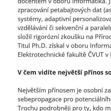
docentem v oboru Informatika.
zpracování petabajtových dat (a
systémy, adaptivní personalizov
vzdělávání či sekvenční a paralel
složil rigorózní zkoušku na Pří
Titul Ph.D. získal v oboru Inform
Elektrotechnické fakultě ČVUT v 
V čem vidíte největší přínos 
Největším přínosem je osobní za
sebepropagace pro potenciálního
Trochu podrobněji pro ty, kdo maj