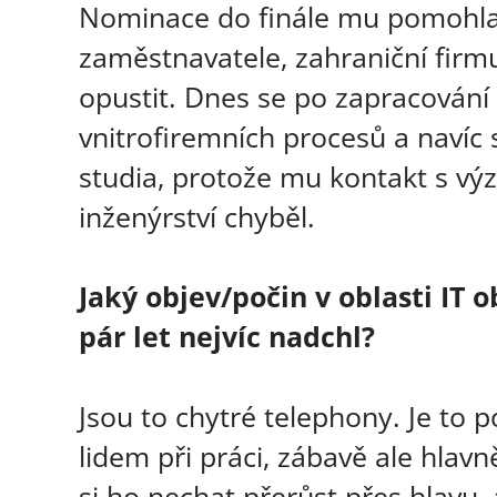
Nominace do finále mu pomohla 
zaměstnavatele, zahraniční firmu
opustit. Dnes se po zapracování 
vnitrofiremních procesů a navíc 
studia, protože mu kontakt s 
inženýrství chyběl.
Jaký objev/počin v oblasti IT
pár let nejvíc nadchl?
Jsou to chytré telephony. Je to p
lidem při práci, zábavě ale hla
si ho nechat přerůst přes hlavu, a