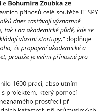
dle
Bohumíra Zoubka ze
avních přínosů celé soutěže IT SPY.
čníků dnes zastávají významné
e, tak i na akademické půdě, kde se
ládají vlastní startupy,“
doplňuje
 toho, že propojení akademické a
et, protože je velmi přínosné pro
nilo 1600 prací, absolutním
T s projektem, který pomocí
 neznámého prostředí při
ních katastrof, při průmyslových