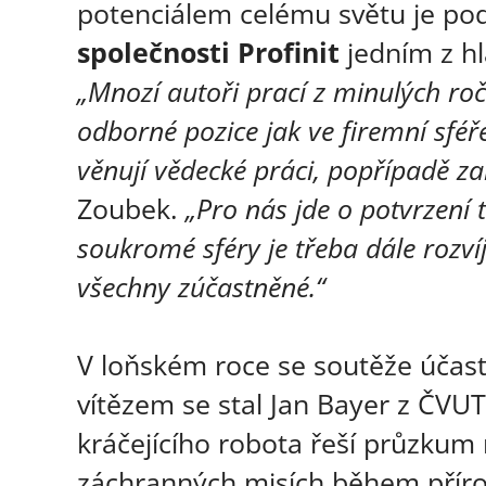
potenciálem celému světu je po
společnosti Profinit
jedním z hl
„Mnozí autoři prací z minulých ro
odborné pozice jak ve firemní sféř
věnují vědecké práci, popřípadě zak
Zoubek.
„Pro nás jde o potvrzení
soukromé sféry je třeba dále rozvíj
všechny zúčastněné.“
V loňském roce se soutěže účast
vítězem se stal Jan Bayer z ČVU
kráčejícího robota řeší průzkum
záchranných misích během přírod