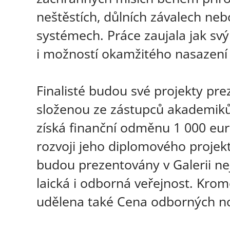
neštěstích, důlních závalech neb
systémech. Práce zaujala jak s
i možností okamžitého nasazení ř
Finalisté budou své projekty pr
složenou ze zástupců akademiků 
získá finanční odměnu 1 000 eur
rozvoji jeho diplomového projek
budou prezentovány v Galerii ne
laická i odborná veřejnost. Krom
udělena také Cena odborných no