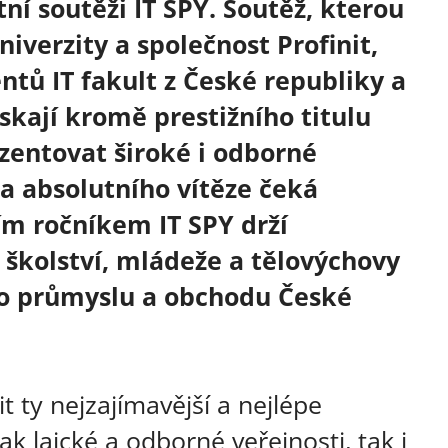
tní soutěži IT SPY. Soutěž, kterou
niverzity a společnost Profinit,
ntů IT fakult z České republiky a
ískají kromě prestižního titulu
zentovat široké i odborné
 na absolutního vítěze čeká
ím ročníkem IT SPY drží
 školství, mládeže a tělovýchovy
vo průmyslu a obchodu České
t ty nejzajímavější a nejlépe
k laické a odborné veřejnosti, tak i