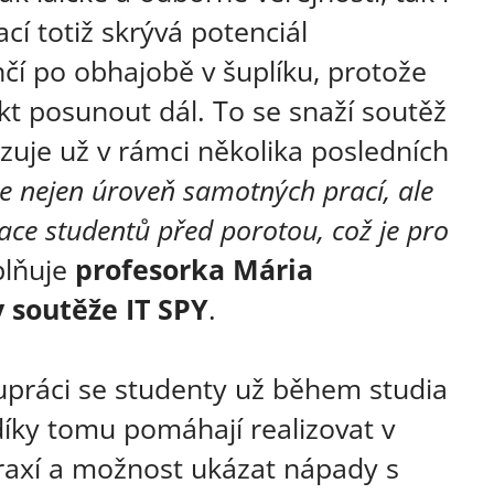
í totiž skrývá potenciál
nčí po obhajobě v šuplíku, protože
t posunout dál. To se snaží soutěž
uje už v rámci několika posledních
te nejen úroveň samotných prací, ale
ace studentů před porotou, což je pro
lňuje
profesorka Mária
 soutěže IT SPY
.
lupráci se studenty už během studia
díky tomu pomáhají realizovat v
praxí a možnost ukázat nápady s