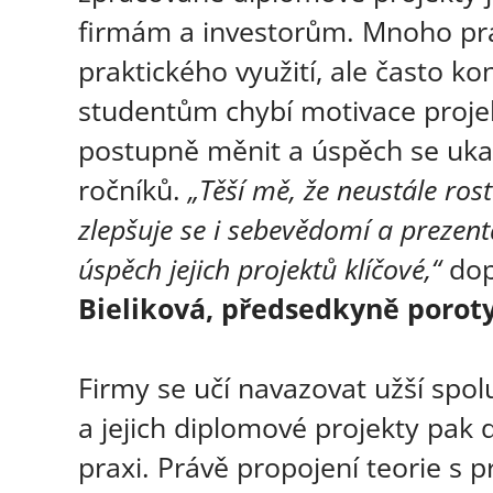
firmám a investorům. Mnoho prac
praktického využití, ale často ko
studentům chybí motivace projek
postupně měnit a úspěch se ukaz
ročníků.
„Těší mě, že neustále ros
zlepšuje se i sebevědomí a prezent
úspěch jejich projektů klíčové,“
dop
Bieliková, předsedkyně poroty
Firmy se učí navazovat užší spo
a jejich diplomové projekty pak 
praxi. Právě propojení teorie s 