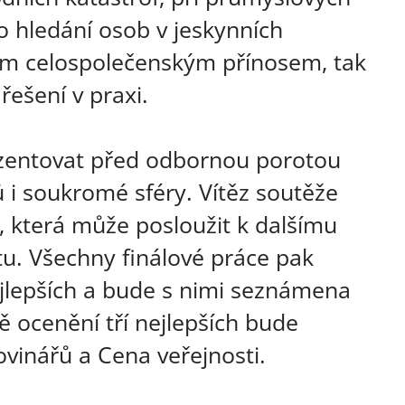
o hledání osob v jeskynních
vým celospolečenským přínosem, tak
ešení v praxi.
ezentovat před odbornou porotou
i soukromé sféry. Vítěz soutěže
, která může posloužit k dalšímu
tu. Všechny finálové práce pak
jlepších a bude s nimi seznámena
ě ocenění tří nejlepších bude
vinářů a Cena veřejnosti.