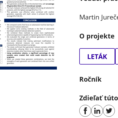
Martin Jureč
O projekte
LETÁK
Ročník
Zdieľať tút