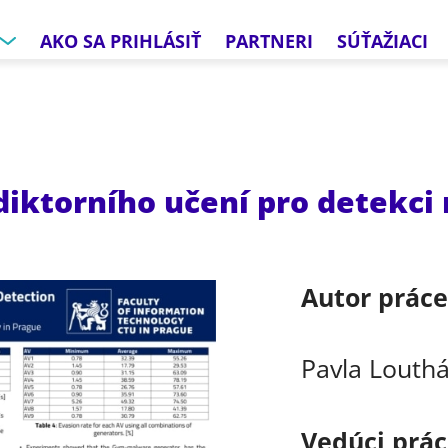
AKO SA PRIHLÁSIŤ
PARTNERI
SÚŤAŽIACI
diktorního učení pro detekc
Autor prác
Pavla Louth
Vedúci prá