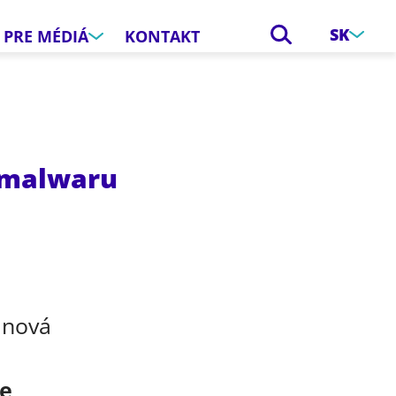
SK
PRE MÉDIÁ
KONTAKT
i malwaru
e
ánová
ce