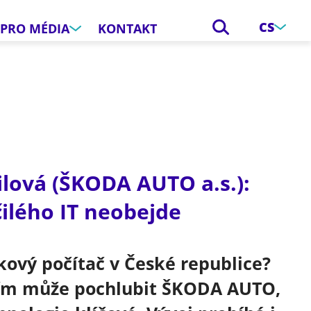
CS
PRO MÉDIA
KONTAKT
lová (ŠKODA AUTO a.s.):
ilého IT neobejde
kový počítač v České republice?
 jím může pochlubit ŠKODA AUTO,