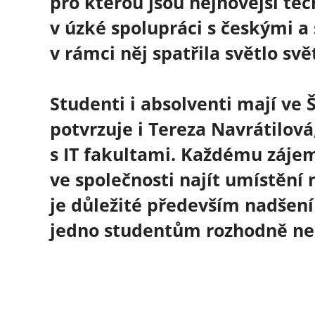
pro kterou jsou nejnovější tec
v úzké spolupráci s českými a
v rámci něj spatřila světlo sv
Studenti i absolventi mají v
potvrzuje i Tereza Navrátilová
s IT fakultami. Každému zájem
ve společnosti najít umístění 
je důležité především nadšení 
jedno studentům rozhodně ne