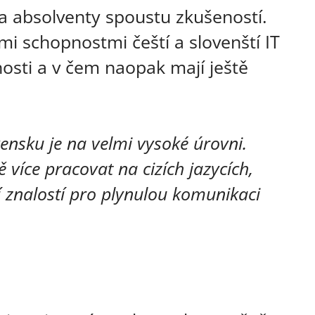
a absolventy spoustu zkušeností.
mi schopnostmi čeští a slovenští IT
nosti a v čem naopak mají ještě
vensku je na velmi vysoké úrovni.
více pracovat na cizích jazycích,
í znalostí pro plynulou komunikaci