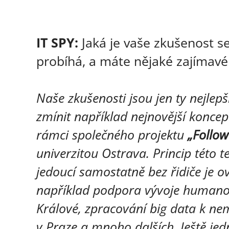
IT SPY:
Jaká je vaše zkušenost se
probíhá, a máte nějaké zajímavé 
Naše zkušenosti jsou jen ty nejlepš
zmínit například
nejnovější koncep
rámci společného projektu
„Follow
univerzitou Ostrava. Princip této 
jedoucí samostatně bez řidiče je o
například podpora vývoje humanoi
Králové, zpracování big data k n
v Praze a mnoho dalších. Ještě je