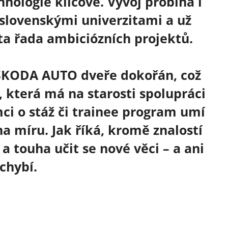
hnologie klíčové. Vývoj probíhá i
 slovenskými univerzitami a už
ěta řada ambiciózních projektů.
e ŠKODA AUTO dveře dokořán, což
, která má na starosti spolupráci
ci o stáž či trainee program umí
na míru. Jak říká, kromě znalostí
a touha učit se nové věci – a ani
chybí.