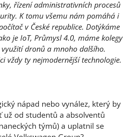
nky, řízení administrativních procesů
ecurity. K tomu všemu nám pomáhá i
počítač v České republice. Dotýkáme
ako je IoT, Průmysl 4.0, máme kolegy
í, využití dronů a mnoho dalšího.
ci vždy ty nejmodernější technologie.
ogický nápad nebo vynález, který by
ať už od studentů a absolventů
aneckých týmů) a uplatnil se
celé Volkswagen Group?