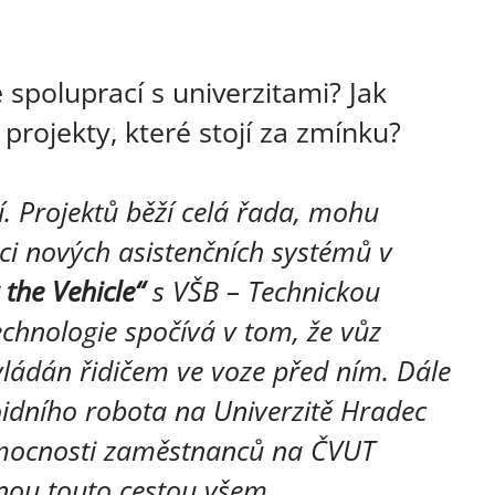
 spoluprací s univerzitami? Jak
projekty, které stojí za zmínku?
í. Projektů běží celá řada, mohu
ci nových asistenčních systémů v
 the Vehicle“
s VŠB – Technickou
technologie spočívá v tom, že vůz
vládán řidičem ve voze před ním. Dále
dního robota na Univerzitě Hradec
emocnosti zaměstnanců na ČVUT
dnou touto cestou všem