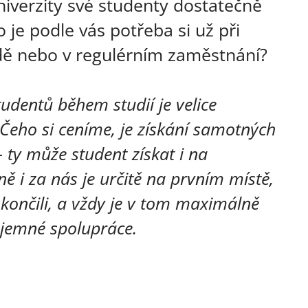
iverzity své studenty dostatečně
o je podle vás potřeba si už při
gádě nebo v regulérním zaměstnání?
dentů během studií je velice
 Čeho si ceníme, je získání samotných
 ty může student získat i na
ě i za nás je určitě na prvním místě,
končili, a vždy je v tom maximálně
jemné spolupráce.