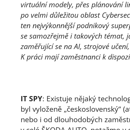
virtuální modely, přes plánování li
po velmi důležitou oblast Cybers
ten nejvýkonnější podnikový super
se samozřejmě i takových témat, j
zaměřující se na AI, strojové učen
K práci mají zaměstnanci k dispozi
IT SPY
: Existuje nějaký technol
byl vyloženě „československý“ (
nebo i od dlouhodobých zaměstn
v celé ŠKODA AUTO, potažmo v 