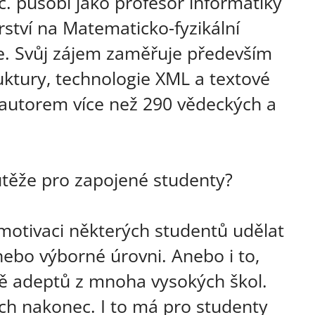
c. působí jako profesor informatiky
ství na Matematicko-fyzikální
ze. Svůj zájem zaměřuje především
uktury, technologie XML a textové
autorem více než 290 vědeckých a
outěže pro zapojené studenty?
 motivaci některých studentů udělat
nebo výborné úrovni. Anebo i to,
tě adeptů z mnoha vysokých škol.
ších nakonec. I to má pro studenty