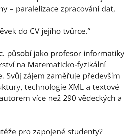
y – paralelizace zpracování dat,
ěvek do CV jejího tvůrce.“
c. působí jako profesor informatiky
ství na Matematicko-fyzikální
ze. Svůj zájem zaměřuje především
uktury, technologie XML a textové
autorem více než 290 vědeckých a
outěže pro zapojené studenty?