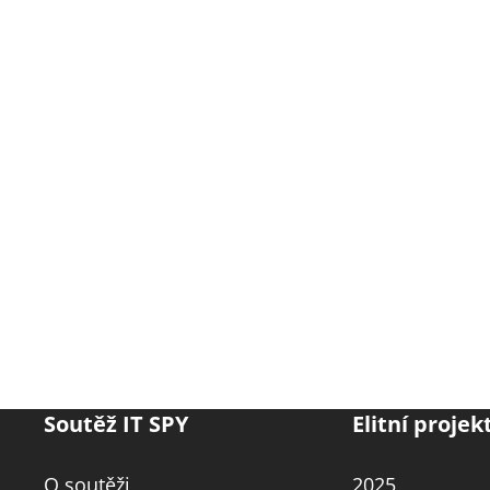
Soutěž IT SPY
Elitní projek
O soutěži
2025