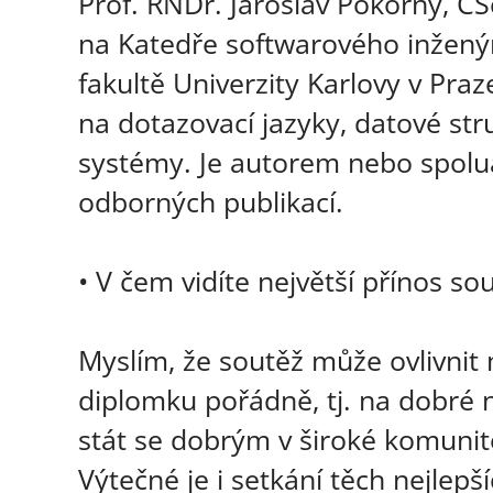
Prof. RNDr. Jaroslav Pokorný, CS
na Katedře softwarového inženýr
fakultě Univerzity Karlovy v Pra
na dotazovací jazyky, datové str
systémy. Je autorem nebo spolu
odborných publikací.
• V čem vidíte největší přínos s
Myslím, že soutěž může ovlivnit
diplomku pořádně, tj. na dobré 
stát se dobrým v široké komuni
Výtečné je i setkání těch nejlep