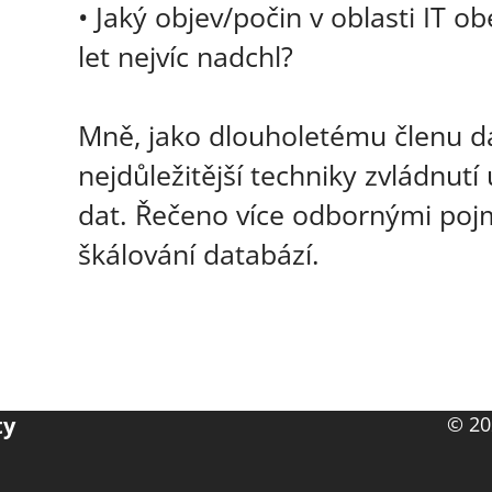
• Jaký objev/počin v oblasti IT 
let nejvíc nadchl?
Mně, jako dlouholetému členu d
nejdůležitější techniky zvládnutí
dat. Řečeno více odbornými pojm
škálování databází.
ty
© 20