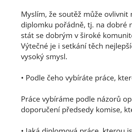
Myslím, že soutěž může ovlivnit
diplomku pořádně, tj. na dobré 
stát se dobrým v široké komuni
Výtečné je i setkání těch nejlep
vysoký smysl.
• Podle čeho vybíráte práce, kt
Práce vybíráme podle názorů opo
doporučení předsedy komise, kt
• Jaká diplomová práce, kterou j