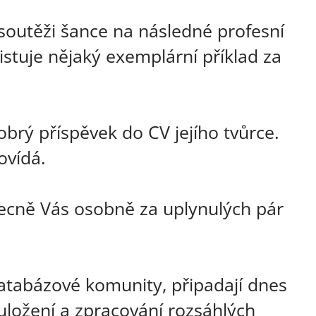
v soutěži šance na následné profesní
stuje nějaký exemplární příklad za
obrý příspěvek do CV jejího tvůrce.
ovídá.
obecně Vás osobně za uplynulých pár
atabázové komunity, připadají dnes
 uložení a zpracování rozsáhlých