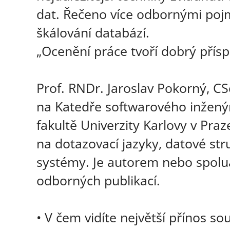
dat. Řečeno více odbornými pojm
škálování databází.
„Ocenění práce tvoří dobrý přísp
Prof. RNDr. Jaroslav Pokorný, CS
na Katedře softwarového inženýr
fakultě Univerzity Karlovy v Pra
na dotazovací jazyky, datové str
systémy. Je autorem nebo spolu
odborných publikací.
• V čem vidíte největší přínos s