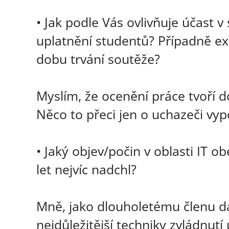
• Jak podle Vás ovlivňuje účast 
uplatnění studentů? Případně exi
dobu trvání soutěže?
Myslím, že ocenění práce tvoří d
Něco to přeci jen o uchazeči vyp
• Jaký objev/počin v oblasti IT 
let nejvíc nadchl?
Mně, jako dlouholetému členu d
nejdůležitější techniky zvládnutí