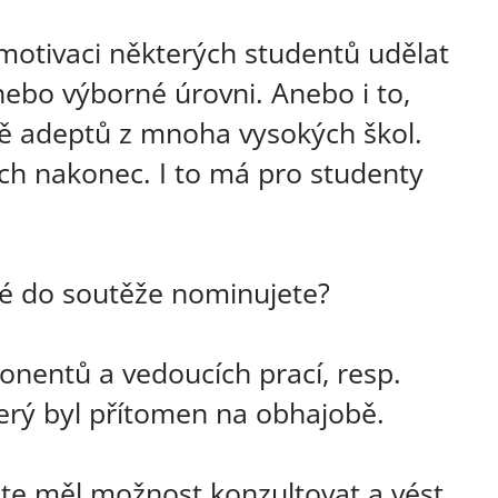
 motivaci některých studentů udělat
nebo výborné úrovni. Anebo i to,
tě adeptů z mnoha vysokých škol.
ších nakonec. I to má pro studenty
eré do soutěže nominujete?
nentů a vedoucích prací, resp.
erý byl přítomen na obhajobě.
ste měl možnost konzultovat a vést,