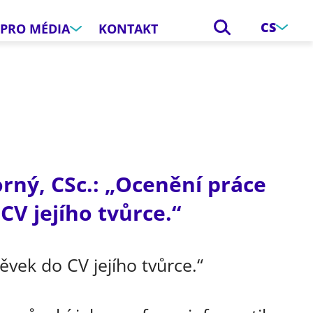
CS
PRO MÉDIA
KONTAKT
orný, CSc.: „Ocenění práce
CV jejího tvůrce.“
ěvek do CV jejího tvůrce.“