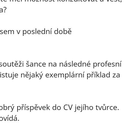
a?
sem v poslední době
v soutěži šance na následné profesní
stuje nějaký exemplární příklad za
obrý příspěvek do CV jejího tvůrce.
ovídá.