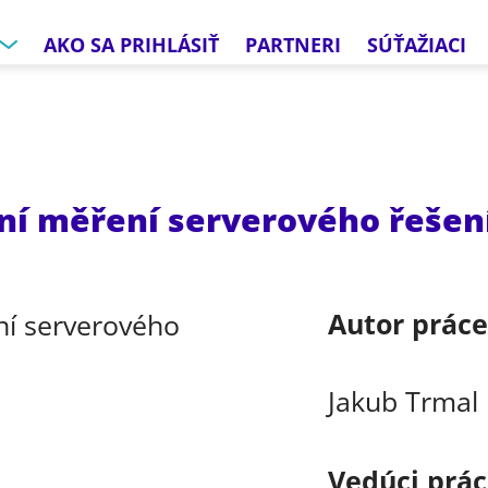
AKO SA PRIHLÁSIŤ
PARTNERI
SÚŤAŽIACI
ní měření serverového řešen
Autor prác
Jakub Trmal
Vedúci prá