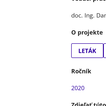
doc. Ing. Da
O projekte
LETÁK
Ročník
2020
Zdieľať tút