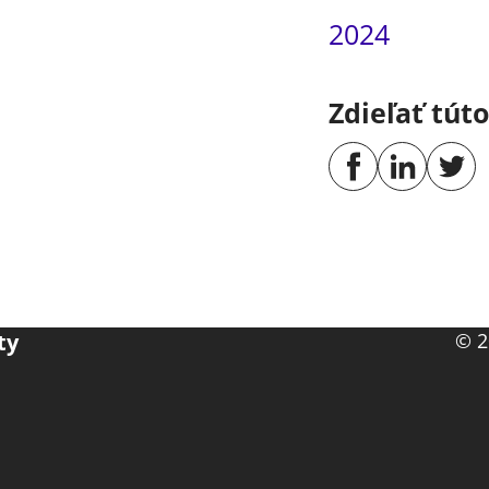
2024
Zdieľať tút
ty
© 2