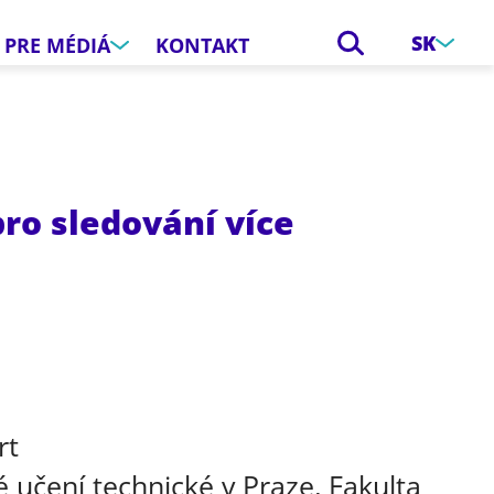
SK
PRE MÉDIÁ
KONTAKT
ro sledování více
e
rt
 učení technické v Praze, Fakulta