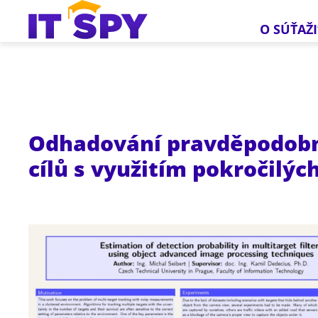
O SÚŤAŽI
Odhadování pravděpodobno
cílů s využitím pokročilý