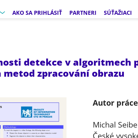
AKO SA PRIHLÁSIŤ
PARTNERI
SÚŤAŽIACI
sti detekce v algoritmech p
ch metod zpracování obrazu
Autor prác
Michal Seibe
České vysoké