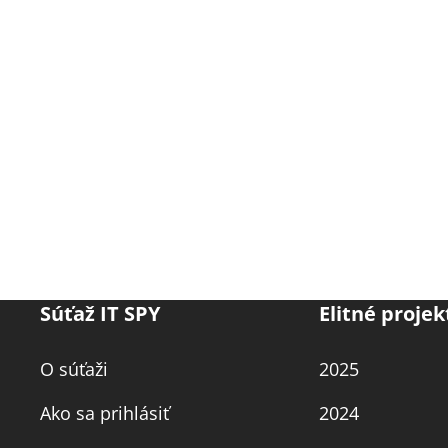
Súťaž IT SPY
Elitné projek
O súťaži
2025
Ako sa prihlásiť
2024