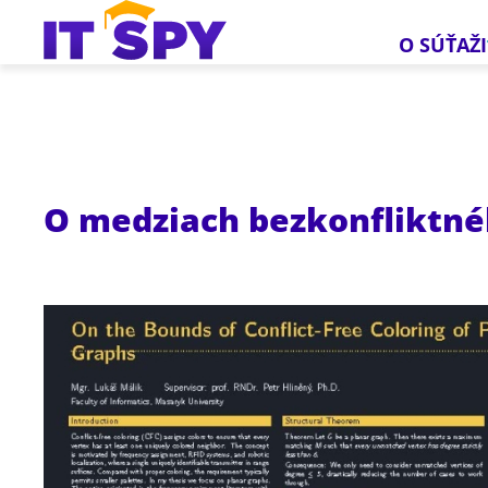
O SÚŤAŽI
O medziach bezkonfliktné