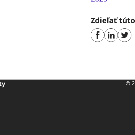
Zdieľať tút
ty
© 2