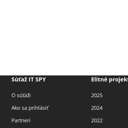
Súťaž IT SPY
Elitné projek
O súťaži
2025
Ako sa prihlásiť
2024
Partneri
2022