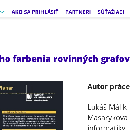
AKO SA PRIHLÁSIŤ
PARTNERI
SÚŤAŽIACI
ho farbenia rovinných grafov
Autor prác
Lukáš Málik
Masarykova u
informatiky