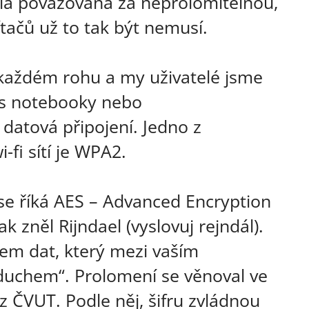
yla považována za neprolomitelnou,
tačů už to tak být nemusí.
a každém rohu a my uživatelé jsme
ž s notebooky nebo
 datová připojení. Jedno z
-fi sítí je WPA2.
se říká AES – Advanced Encryption
k zněl Rijndael (vyslovuj rejndál).
jem dat, který mezi vaším
duchem“. Prolomení se věnoval ve
z ČVUT. Podle něj, šifru zvládnou