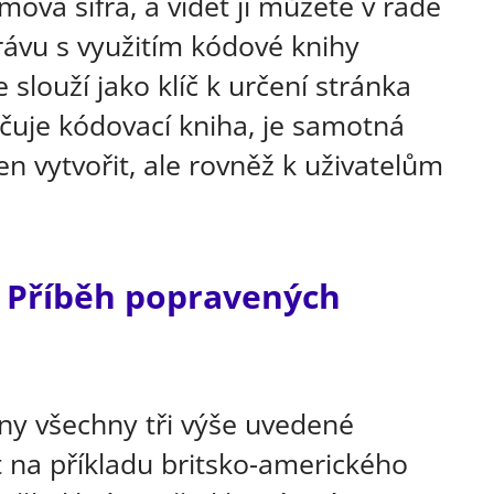
amova šifra, a vidět ji můžete v řadě
právu s využitím kódové knihy
 slouží jako klíč k určení stránka
ačuje kódovací kniha, je samotná
jen vytvořit, ale rovněž k uživatelům
. Příběh popravených
eny všechny tři výše uvedené
na příkladu britsko-amerického