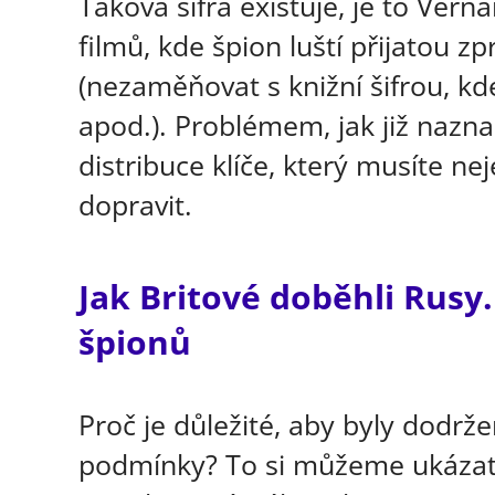
Taková šifra existuje, je to Vern
filmů, kde špion luští přijatou z
(nezaměňovat s knižní šifrou, kde
apod.). Problémem, jak již nazn
distribuce klíče, který musíte ne
dopravit.
Jak Britové doběhli Rusy
špionů
Proč je důležité, aby byly dodrž
podmínky? To si můžeme ukázat 