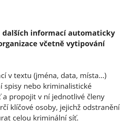
 a dalších informací automaticky
 organizace včetně vytipování
í v textu (jména, data, místa…)
í spisy nebo kriminalistické
 a propojit v ní jednotlivé členy
čí klíčové osoby, jejichž odstranění
at celou kriminální síť.