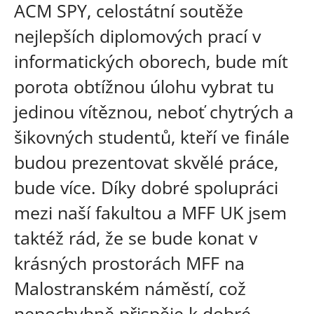
ACM SPY, celostátní soutěže
nejlepších diplomových prací v
informatických oborech, bude mít
porota obtížnou úlohu vybrat tu
jedinou vítěznou, neboť chytrých a
šikovných studentů, kteří ve finále
budou prezentovat skvělé práce,
bude více. Díky dobré spolupráci
mezi naší fakultou a MFF UK jsem
taktéž rád, že se bude konat v
krásných prostorách MFF na
Malostranském náměstí, což
nepochybně přispěje k dobré