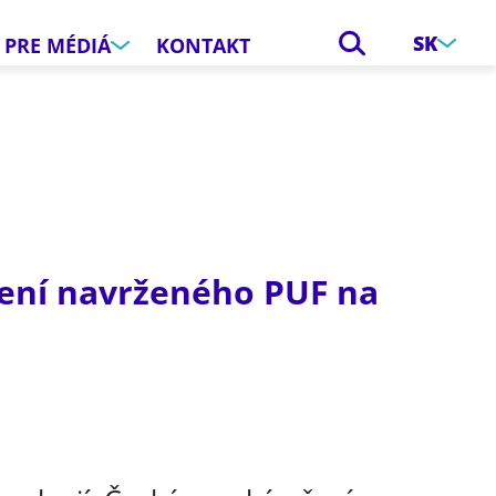
SK
PRE MÉDIÁ
KONTAKT
šení navrženého PUF na