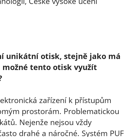
nologií, České vysoké učení
í unikátní otisk, stejně jako má
e možné tento otisk využít
?
ektronická zařízení k přístupům
omým prostorám. Problematickou
ifikátů. Nejenže nejsou vždy
á často drahé a náročné. Systém PUF