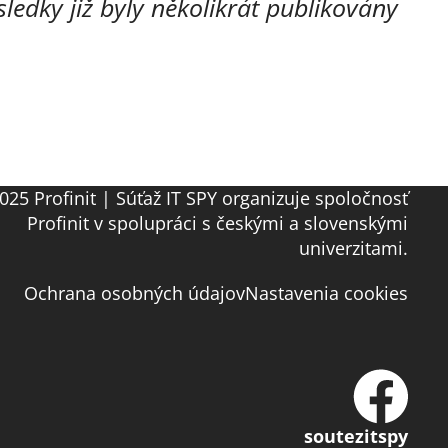
edky již byly několikrát publikovány
025 Profinit | Súťaž IT SPY organizuje spoločnosť
Profinit v spolupráci s českými a slovenskými
univerzitami.
Ochrana osobných údajov
Nastavenia cookies
soutezitspy