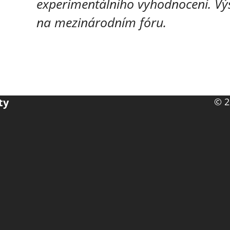
experimentálního vyhodnocení. Výsl
na mezinárodním fóru.
ty
© 2