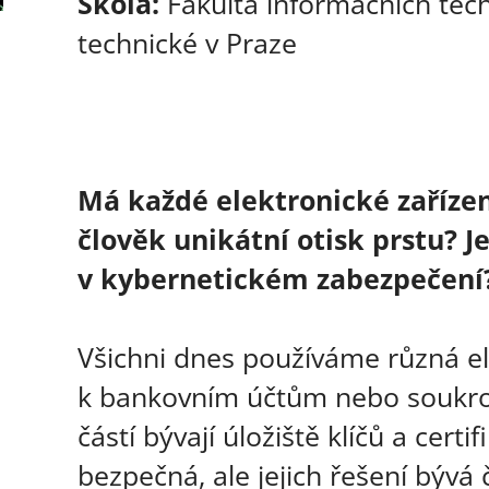
Škola:
Fakulta informačních tech
technické v Praze
Má každé elektronické zařízen
člověk unikátní otisk prstu? J
v kybernetickém zabezpečení
Všichni dnes používáme různá el
k bankovním účtům nebo soukr
částí bývají úložiště klíčů a cert
bezpečná, ale jejich řešení býv