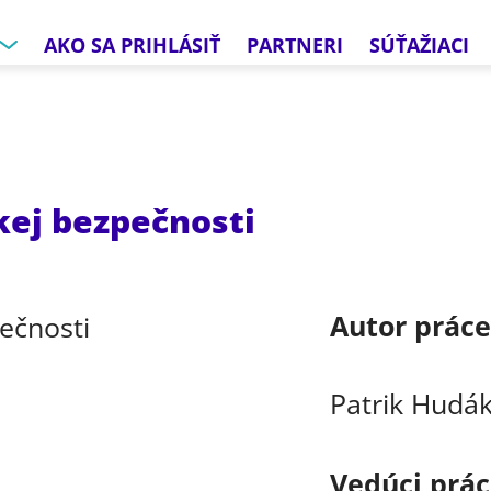
AKO SA PRIHLÁSIŤ
PARTNERI
SÚŤAŽIACI
kej bezpečnosti
Autor prác
Patrik Hudá
Vedúci prá