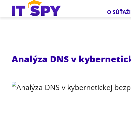
O SÚŤAŽI
Analýza DNS v kybernetic