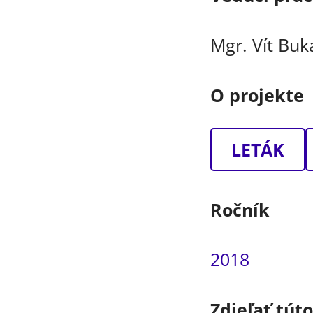
Mgr. Vít Buk
O projekte
LETÁK
Ročník
2018
Zdieľať tút